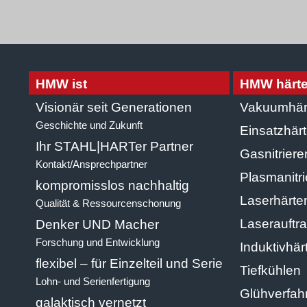
HMW ist
HMW härte
Visionär seit Generationen
Vakuumhär
Geschichte und Zukunft
Einsatzhärt
Ihr STAHL|HARTer Partner
Gasnitriere
Kontakt/Ansprechpartner
Plasmanitr
kompromisslos nachhaltig
Laserhärte
Qualität & Ressourcenschonung
Laserauftr
Denker UND Macher
Forschung und Entwicklung
Induktivhär
flexibel – für Einzelteil und Serie
Tiefkühlen
Lohn- und Serienfertigung
Glühverfah
galaktisch vernetzt