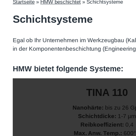
Startseite
»
HMW beschichtet
»
Schichtsysteme
Schichtsysteme
Egal ob Ihr Unternehmen im Werkzeugbau (Kalt
in der Komponentenbeschichtung (Engineering, 
HMW bietet folgende Systeme:
TINA 110
Dekoanwendungen
Nanohärte:
bis zu 26 G
Maschinenkomponenten:
Universell eins
Schichtdicke:
1-7 µm
Umformen:
Stempel und Matr
Reibkoeffizient:
0,4
Zerspanen:
Universell anwen
Max. Anw. Temp.:
600