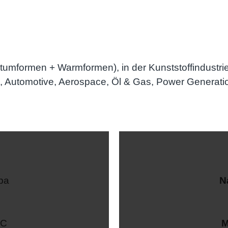
umformen + Warmformen), in der Kunststoffindustri
Automotive, Aerospace, Öl & Gas, Power Generation) 
pa
N
etzbar, auch für
Umform
izen
Zerspanen:
Gewi
dbar
°C
M