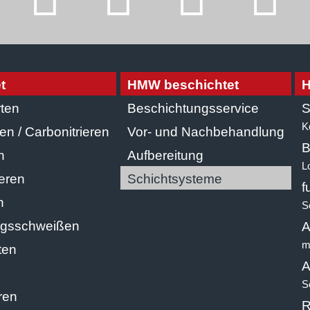
t
HMW beschichtet
H
ten
Beschichtungsservice
S
K
en / Carbonitrieren
Vor- und Nachbehandlung
B
n
Aufbereitung
L
ieren
Schichtsysteme
f
n
S
agsschweißen
A
m
ten
A
S
ren
R