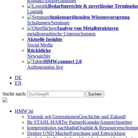
Kontakt/Ansprechpartner
Bedarfsgerechte & zuverlässige Terminpl
Logistik
funkensprühenden Wissensvorsprung
Schulungen/Seminare
Analyse von Metallstrukturen
metallographische Untersuchungen
Aktuelle Insights
Social Media
Rückblicke
Newsarchiv
HMW.connect 2.0
Auftragsstatus live
DE
EN
Suche nach:
HMW ist
Visionär seit Generationen
Geschichte und Zukunft
Ihr STAHL|HARTer Partner
Kontakt/Ansprechpartner
kompromisslos nachhaltig
Qualität & Ressourcenschonu
Denker UND Macher
Forschung und Entwicklung