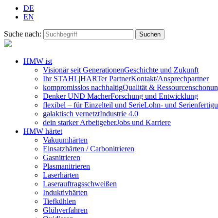
DE
EN
Suche nach:
HMW ist
Visionär seit Generationen
Geschichte und Zukunft
Ihr STAHL|HARTer Partner
Kontakt/Ansprechpartner
kompromisslos nachhaltig
Qualität & Ressourcenschonu
Denker UND Macher
Forschung und Entwicklung
flexibel – für Einzelteil und Serie
Lohn- und Serienfertig
galaktisch vernetzt
Industrie 4.0
dein starker Arbeitgeber
Jobs und Karriere
HMW härtet
Vakuumhärten
Einsatzhärten / Carbonitrieren
Gasnitrieren
Plasmanitrieren
Laserhärten
Laserauftragsschweißen
Induktivhärten
Tiefkühlen
Glühverfahren