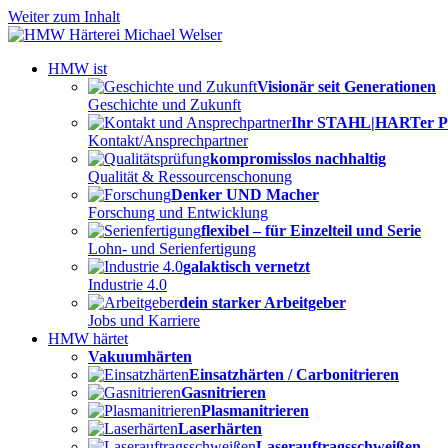
Weiter zum Inhalt
HMW ist
Visionär seit Generationen
Geschichte und Zukunft
Ihr STAHL|HARTer P
Kontakt/Ansprechpartner
kompromisslos nachhaltig
Qualität & Ressourcenschonung
Denker UND Macher
Forschung und Entwicklung
flexibel – für Einzelteil und Serie
Lohn- und Serienfertigung
galaktisch vernetzt
Industrie 4.0
dein starker Arbeitgeber
Jobs und Karriere
HMW härtet
Vakuumhärten
Einsatzhärten / Carbonitrieren
Gasnitrieren
Plasmanitrieren
Laserhärten
Laserauftragsschweißen