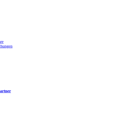
re
uchungen
artner