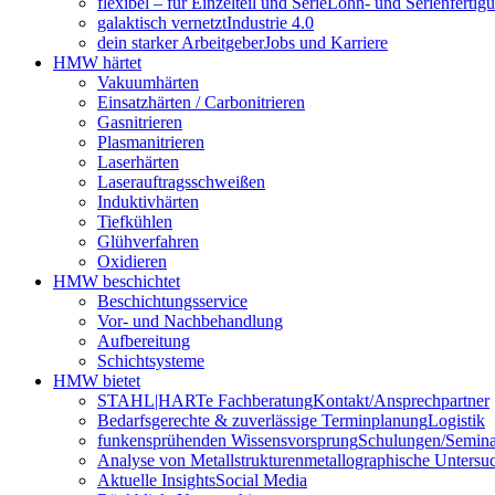
flexibel – für Einzelteil und Serie
Lohn- und Serienfertig
galaktisch vernetzt
Industrie 4.0
dein starker Arbeitgeber
Jobs und Karriere
HMW härtet
Vakuumhärten
Einsatzhärten / Carbonitrieren
Gasnitrieren
Plasmanitrieren
Laserhärten
Laserauftragsschweißen
Induktivhärten
Tiefkühlen
Glühverfahren
Oxidieren
HMW beschichtet
Beschichtungsservice
Vor- und Nachbehandlung
Aufbereitung
Schichtsysteme
HMW bietet
STAHL|HARTe Fachberatung
Kontakt/Ansprechpartner
Bedarfsgerechte & zuverlässige Terminplanung
Logistik
funkensprühenden Wissensvorsprung
Schulungen/Semina
Analyse von Metallstrukturen
metallographische Unters
Aktuelle Insights
Social Media