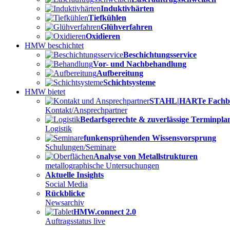
Induktivhärten
Tiefkühlen
Glühverfahren
Oxidieren
HMW beschichtet
Beschichtungsservice
Vor- und Nachbehandlung
Aufbereitung
Schichtsysteme
HMW bietet
STAHL|HARTe Fachb
Kontakt/Ansprechpartner
Bedarfsgerechte & zuverlässige Terminpl
Logistik
funkensprühenden Wissensvorsprung
Schulungen/Seminare
Analyse von Metallstrukturen
metallographische Untersuchungen
Aktuelle Insights
Social Media
Rückblicke
Newsarchiv
HMW.connect 2.0
Auftragsstatus live