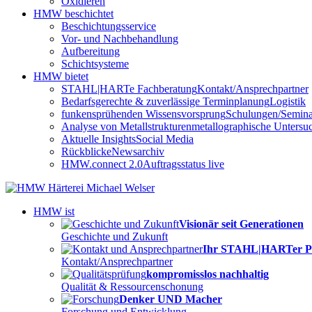
Oxidieren
HMW beschichtet
Beschichtungsservice
Vor- und Nachbehandlung
Aufbereitung
Schichtsysteme
HMW bietet
STAHL|HARTe Fachberatung
Kontakt/Ansprechpartner
Bedarfsgerechte & zuverlässige Terminplanung
Logistik
funkensprühenden Wissensvorsprung
Schulungen/Semina
Analyse von Metallstrukturen
metallographische Unters
Aktuelle Insights
Social Media
Rückblicke
Newsarchiv
HMW.connect 2.0
Auftragsstatus live
HMW ist
Visionär seit Generationen
Geschichte und Zukunft
Ihr STAHL|HARTer P
Kontakt/Ansprechpartner
kompromisslos nachhaltig
Qualität & Ressourcenschonung
Denker UND Macher
Forschung und Entwicklung