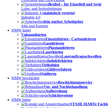
flexibel – für Einzelteil und Serie
Lohn- und Serienfertigung
galaktisch vernetzt
Industrie 4.0
dein starker Arbeitgeber
Jobs und Karriere
HMW härtet
Vakuumhärten
Einsatzhärten / Carbonitrieren
Gasnitrieren
Plasmanitrieren
Laserhärten
Laserauftragsschweißen
Induktivhärten
Tiefkühlen
Glühverfahren
Oxidieren
HMW beschichtet
Beschichtungsservice
Vor- und Nachbehandlung
Aufbereitung
Schichtsysteme
HMW bietet
STAHL|HARTe Fachb