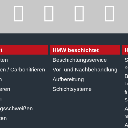
t
HMW beschichtet
H
ten
Beschichtungsservice
S
K
en / Carbonitrieren
Vor- und Nachbehandlung
B
n
Aufbereitung
L
ieren
Schichtsysteme
f
n
S
agsschweißen
A
m
ten
A