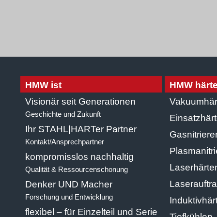
HMW ist
HMW härte
Visionär seit Generationen
Vakuumhär
Geschichte und Zukunft
Einsatzhärt
Ihr STAHL|HARTer Partner
Gasnitriere
Kontakt/Ansprechpartner
Plasmanitr
kompromisslos nachhaltig
Laserhärte
Qualität & Ressourcenschonung
Laserauftr
Denker UND Macher
Forschung und Entwicklung
Induktivhär
flexibel – für Einzelteil und Serie
Tiefkühlen