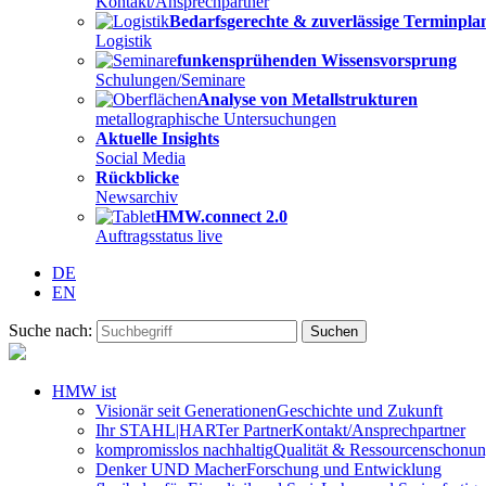
Kontakt/Ansprechpartner
Bedarfsgerechte & zuverlässige Terminpl
Logistik
funkensprühenden Wissensvorsprung
Schulungen/Seminare
Analyse von Metallstrukturen
metallographische Untersuchungen
Aktuelle Insights
Social Media
Rückblicke
Newsarchiv
HMW.connect 2.0
Auftragsstatus live
DE
EN
Suche nach:
HMW ist
Visionär seit Generationen
Geschichte und Zukunft
Ihr STAHL|HARTer Partner
Kontakt/Ansprechpartner
kompromisslos nachhaltig
Qualität & Ressourcenschonu
Denker UND Macher
Forschung und Entwicklung