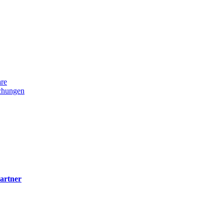
re
uchungen
artner