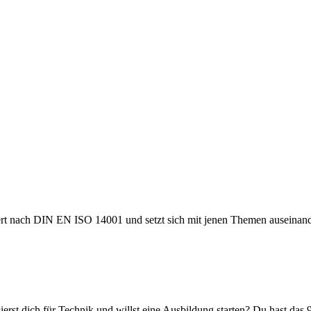
ert nach DIN EN ISO 14001 und setzt sich mit jenen Themen auseinande
erst dich für Technik und willst eine Ausbildung starten? Du hast das 