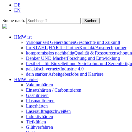
DE
EN
Suche nach:
HMW ist
Visionär seit Generationen
Geschichte und Zukunft
Ihr STAHL|HARTer Partner
Kontakt/Ansprechpartner
kompromisslos nachhaltig
Qualität & Ressourcenschonu
Denker UND Macher
Forschung und Entwicklung
flexibel – für Einzelteil und Serie
Lohn- und Serienfertig
galaktisch vernetzt
Industrie 4.0
dein starker Arbeitgeber
Jobs und Karriere
HMW härtet
Vakuumhärten
Einsatzhärten / Carbonitrieren
Gasnitrieren
Plasmanitrieren
Laserhärten
Laserauftragsschweißen
Induktivhärten
Tiefkühlen
Glühverfahren