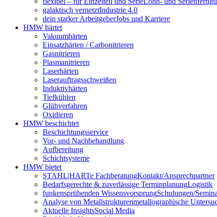
flexibel – für Einzelteil und Serie
Lohn- und Serienfertig
galaktisch vernetzt
Industrie 4.0
dein starker Arbeitgeber
Jobs und Karriere
HMW härtet
Vakuumhärten
Einsatzhärten / Carbonitrieren
Gasnitrieren
Plasmanitrieren
Laserhärten
Laserauftragsschweißen
Induktivhärten
Tiefkühlen
Glühverfahren
Oxidieren
HMW beschichtet
Beschichtungsservice
Vor- und Nachbehandlung
Aufbereitung
Schichtsysteme
HMW bietet
STAHL|HARTe Fachberatung
Kontakt/Ansprechpartner
Bedarfsgerechte & zuverlässige Terminplanung
Logistik
funkensprühenden Wissensvorsprung
Schulungen/Semina
Analyse von Metallstrukturen
metallographische Unters
Aktuelle Insights
Social Media