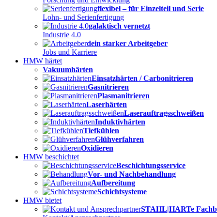
flexibel – für Einzelteil und Serie
Lohn- und Serienfertigung
galaktisch vernetzt
Industrie 4.0
dein starker Arbeitgeber
Jobs und Karriere
HMW härtet
Vakuumhärten
Einsatzhärten / Carbonitrieren
Gasnitrieren
Plasmanitrieren
Laserhärten
Laserauftragsschweißen
Induktivhärten
Tiefkühlen
Glühverfahren
Oxidieren
HMW beschichtet
Beschichtungsservice
Vor- und Nachbehandlung
Aufbereitung
Schichtsysteme
HMW bietet
STAHL|HARTe Fachb