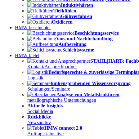
Induktivhärten
Tiefkühlen
Glühverfahren
Oxidieren
HMW beschichtet
Beschichtungsservice
Vor- und Nachbehandlung
Aufbereitung
Schichtsysteme
HMW bietet
STAHL|HARTe Fachb
Kontakt/Ansprechpartner
Bedarfsgerechte & zuverlässige Terminpl
Logistik
funkensprühenden Wissensvorsprung
Schulungen/Seminare
Analyse von Metallstrukturen
metallographische Untersuchungen
Aktuelle Insights
Social Media
Rückblicke
Newsarchiv
HMW.connect 2.0
Auftragsstatus live