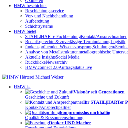
Oxidieren
HMW beschichtet
Beschichtungsservice
Vor- und Nachbehandlung
Aufbereitung
Schichtsysteme
HMW bietet
STAHL|HARTe Fachberatung
Kontakt/Ansprechpartner
Bedarfsgerechte & zuverlässige Terminplanung
Logistik
funkensprühenden Wissensvorsprung
Schulungen/Semina
Analyse von Metallstrukturen
metallographische Unters
Aktuelle Insights
Social Media
Rückblicke
Newsarchiv
HMW.connect 2.0
Auftragsstatus live
HMW ist
Visionär seit Generationen
Geschichte und Zukunft
Ihr STAHL|HARTer P
Kontakt/Ansprechpartner
kompromisslos nachhaltig
Qualität & Ressourcenschonung
Denker UND Macher
Forschung und Entwicklung