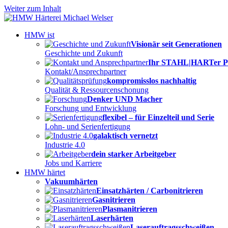
Weiter zum Inhalt
HMW ist
Visionär seit Generationen
Geschichte und Zukunft
Ihr STAHL|HARTer P
Kontakt/Ansprechpartner
kompromisslos nachhaltig
Qualität & Ressourcenschonung
Denker UND Macher
Forschung und Entwicklung
flexibel – für Einzelteil und Serie
Lohn- und Serienfertigung
galaktisch vernetzt
Industrie 4.0
dein starker Arbeitgeber
Jobs und Karriere
HMW härtet
Vakuumhärten
Einsatzhärten / Carbonitrieren
Gasnitrieren
Plasmanitrieren
Laserhärten
Laserauftragsschweißen