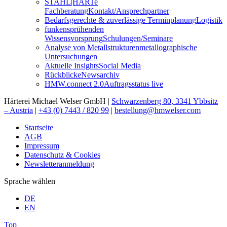
STAHL|HARTe
Fachberatung
Kontakt/Ansprechpartner
Bedarfsgerechte & zuverlässige Terminplanung
Logistik
funkensprühenden
Wissensvorsprung
Schulungen/Seminare
Analyse von Metallstrukturen
metallographische
Untersuchungen
Aktuelle Insights
Social Media
Rückblicke
Newsarchiv
HMW.connect 2.0
Auftragsstatus live
Härterei Michael Welser GmbH |
Schwarzenberg 80, 3341 Ybbsitz
– Austria
|
+43 (0) 7443 / 820 99
|
bestellung@hmwelser.com
Startseite
AGB
Impressum
Datenschutz & Cookies
Newsletteranmeldung
Sprache wählen
DE
EN
Top