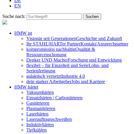
DE
EN
Suche nach:
HMW ist
Visionär seit Generationen
Geschichte und Zukunft
Ihr STAHL|HARTer Partner
Kontakt/Ansprechpartner
kompromisslos nachhaltig
Qualität &
Ressourcenschonung
Denker UND Macher
Forschung und Entwicklung
flexibel – für Einzelteil und Serie
Lohn- und
Serienfertigung
galaktisch vernetzt
Industrie 4.0
dein starker Arbeitgeber
Jobs und Karriere
HMW härtet
Vakuumhärten
Einsatzhärten / Carbonitrieren
Gasnitrieren
Plasmanitrieren
Laserhärten
Laserauftragsschweißen
Induktivhärten
Tiefkühlen