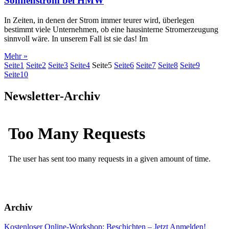
Sonnenstrom bei HMW
In Zeiten, in denen der Strom immer teurer wird, überlegen
bestimmt viele Unternehmen, ob eine hausinterne Stromerzeugung
sinnvoll wäre. In unserem Fall ist sie das! Im
Mehr »
Seite
1
Seite
2
Seite
3
Seite
4
Seite
5
Seite
6
Seite
7
Seite
8
Seite
9
Seite
10
Newsletter-Archiv
Archiv
Kostenloser Online-Workshop: Beschichten – Jetzt Anmelden!