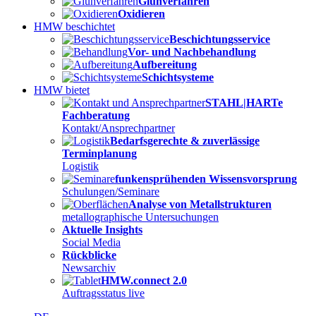
Glühverfahren
Oxidieren
HMW beschichtet
Beschichtungsservice
Vor- und Nachbehandlung
Aufbereitung
Schichtsysteme
HMW bietet
STAHL|HARTe
Fachberatung
Kontakt/Ansprechpartner
Bedarfsgerechte & zuverlässige
Terminplanung
Logistik
funkensprühenden Wissensvorsprung
Schulungen/Seminare
Analyse von Metallstrukturen
metallographische Untersuchungen
Aktuelle Insights
Social Media
Rückblicke
Newsarchiv
HMW.connect 2.0
Auftragsstatus live