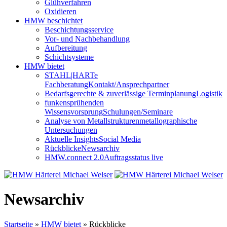
Glühverfahren
Oxidieren
HMW beschichtet
Beschichtungsservice
Vor- und Nachbehandlung
Aufbereitung
Schichtsysteme
HMW bietet
STAHL|HARTe
Fachberatung
Kontakt/Ansprechpartner
Bedarfsgerechte & zuverlässige Terminplanung
Logistik
funkensprühenden
Wissensvorsprung
Schulungen/Seminare
Analyse von Metallstrukturen
metallographische
Untersuchungen
Aktuelle Insights
Social Media
Rückblicke
Newsarchiv
HMW.connect 2.0
Auftragsstatus live
Newsarchiv
Startseite
»
HMW bietet
»
Rückblicke