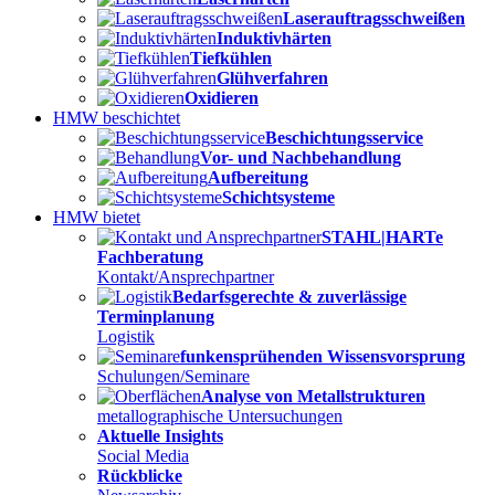
Laserauftragsschweißen
Induktivhärten
Tiefkühlen
Glühverfahren
Oxidieren
HMW beschichtet
Beschichtungsservice
Vor- und Nachbehandlung
Aufbereitung
Schichtsysteme
HMW bietet
STAHL|HARTe
Fachberatung
Kontakt/Ansprechpartner
Bedarfsgerechte & zuverlässige
Terminplanung
Logistik
funkensprühenden Wissensvorsprung
Schulungen/Seminare
Analyse von Metallstrukturen
metallographische Untersuchungen
Aktuelle Insights
Social Media
Rückblicke