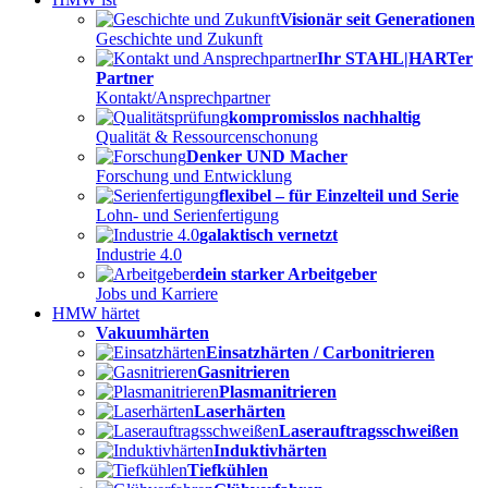
Visionär seit Generationen
Geschichte und Zukunft
Ihr STAHL|HARTer
Partner
Kontakt/Ansprechpartner
kompromisslos nachhaltig
Qualität & Ressourcenschonung
Denker UND Macher
Forschung und Entwicklung
flexibel – für Einzelteil und Serie
Lohn- und Serienfertigung
galaktisch vernetzt
Industrie 4.0
dein starker Arbeitgeber
Jobs und Karriere
HMW härtet
Vakuumhärten
Einsatzhärten / Carbonitrieren
Gasnitrieren
Plasmanitrieren
Laserhärten
Laserauftragsschweißen
Induktivhärten
Tiefkühlen