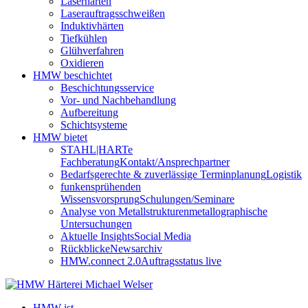
Laserhärten
Laserauftragsschweißen
Induktivhärten
Tiefkühlen
Glühverfahren
Oxidieren
HMW beschichtet
Beschichtungsservice
Vor- und Nachbehandlung
Aufbereitung
Schichtsysteme
HMW bietet
STAHL|HARTe
Fachberatung
Kontakt/Ansprechpartner
Bedarfsgerechte & zuverlässige Terminplanung
Logistik
funkensprühenden
Wissensvorsprung
Schulungen/Seminare
Analyse von Metallstrukturen
metallographische
Untersuchungen
Aktuelle Insights
Social Media
Rückblicke
Newsarchiv
HMW.connect 2.0
Auftragsstatus live
HMW ist