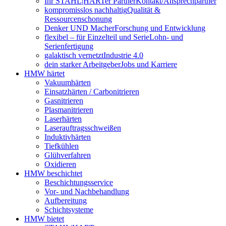
Ihr STAHL|HARTer Partner
Kontakt/Ansprechpartner
kompromisslos nachhaltig
Qualität &
Ressourcenschonung
Denker UND Macher
Forschung und Entwicklung
flexibel – für Einzelteil und Serie
Lohn- und
Serienfertigung
galaktisch vernetzt
Industrie 4.0
dein starker Arbeitgeber
Jobs und Karriere
HMW härtet
Vakuumhärten
Einsatzhärten / Carbonitrieren
Gasnitrieren
Plasmanitrieren
Laserhärten
Laserauftragsschweißen
Induktivhärten
Tiefkühlen
Glühverfahren
Oxidieren
HMW beschichtet
Beschichtungsservice
Vor- und Nachbehandlung
Aufbereitung
Schichtsysteme
HMW bietet