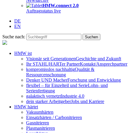
Newsarchiv
HMW.connect 2.0
Auftragsstatus live
DE
EN
Suche nach:
HMW ist
Visionär seit Generationen
Geschichte und Zukunft
Ihr STAHL|HARTer Partner
Kontakt/Ansprechpartner
kompromisslos nachhaltig
Qualität &
Ressourcenschonung
Denker UND Macher
Forschung und Entwicklung
flexibel – für Einzelteil und Serie
Lohn- und
Serienfertigung
galaktisch vernetzt
Industrie 4.0
dein starker Arbeitgeber
Jobs und Karriere
HMW härtet
Vakuumhärten
Einsatzhärten / Carbonitrieren
Gasnitrieren
Plasmanitrieren