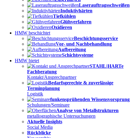
Laserauftragsschweißen
Induktivhärten
Tiefkühlen
Glühverfahren
Oxidieren
HMW beschichtet
Beschichtungsservice
Vor- und Nachbehandlung
Aufbereitung
Schichtsysteme
HMW bietet
STAHL|HARTe
Fachberatung
Kontakt/Ansprechpartner
Bedarfsgerechte & zuverlässige
Terminplanung
Logistik
funkensprühenden Wissensvorsprung
Schulungen/Seminare
Analyse von Metallstrukturen
metallographische Untersuchungen
Aktuelle Insights
Social Media
Rückblicke