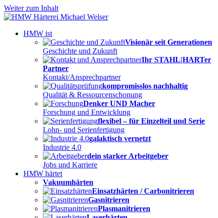
Weiter zum Inhalt
HMW ist
Visionär seit Generationen
Geschichte und Zukunft
Ihr STAHL|HARTer
Partner
Kontakt/Ansprechpartner
kompromisslos nachhaltig
Qualität & Ressourcenschonung
Denker UND Macher
Forschung und Entwicklung
flexibel – für Einzelteil und Serie
Lohn- und Serienfertigung
galaktisch vernetzt
Industrie 4.0
dein starker Arbeitgeber
Jobs und Karriere
HMW härtet
Vakuumhärten
Einsatzhärten / Carbonitrieren
Gasnitrieren
Plasmanitrieren
Laserhärten