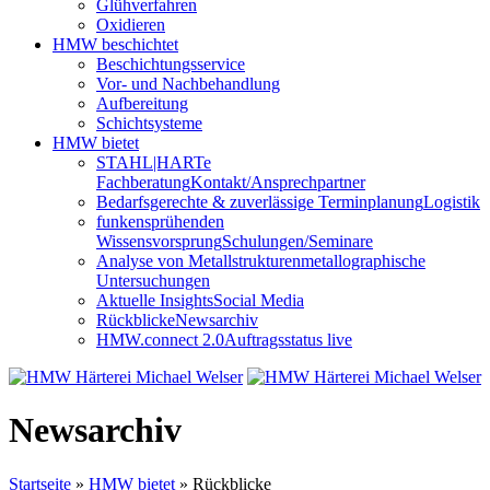
Glühverfahren
Oxidieren
HMW beschichtet
Beschichtungsservice
Vor- und Nachbehandlung
Aufbereitung
Schichtsysteme
HMW bietet
STAHL|HARTe
Fachberatung
Kontakt/Ansprechpartner
Bedarfsgerechte & zuverlässige Terminplanung
Logistik
funkensprühenden
Wissensvorsprung
Schulungen/Seminare
Analyse von Metallstrukturen
metallographische
Untersuchungen
Aktuelle Insights
Social Media
Rückblicke
Newsarchiv
HMW.connect 2.0
Auftragsstatus live
Newsarchiv
Startseite
»
HMW bietet
»
Rückblicke