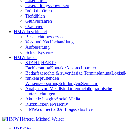
Laserhärten
Laserauftragsschweißen
Induktivhärten
Tiefkühlen
Glühverfahren
Oxidieren
HMW beschichtet
Beschichtungsservice
Vor- und Nachbehandlung
Aufbereitung
Schichtsysteme
HMW bietet
STAHL|HARTe
Fachberatung
Kontakt/Ansprechpartner
Bedarfsgerechte & zuverlässige Terminplanung
Logistik
funkensprühenden
Wissensvorsprung
Schulungen/Seminare
Analyse von Metallstrukturen
metallographische
Untersuchungen
Aktuelle Insights
Social Media
Rückblicke
Newsarchiv
HMW.connect 2.0
Auftragsstatus live
HMW ist