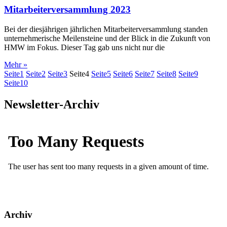
Mitarbeiterversammlung 2023
Bei der diesjährigen jährlichen Mitarbeiterversammlung standen
unternehmerische Meilensteine und der Blick in die Zukunft von
HMW im Fokus. Dieser Tag gab uns nicht nur die
Mehr »
Seite
1
Seite
2
Seite
3
Seite
4
Seite
5
Seite
6
Seite
7
Seite
8
Seite
9
Seite
10
Newsletter-Archiv
Archiv