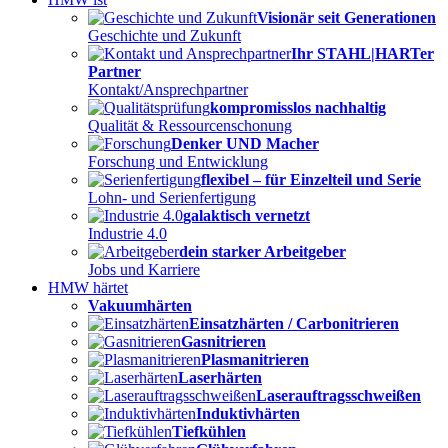
Visionär seit Generationen
Geschichte und Zukunft
Ihr STAHL|HARTer
Partner
Kontakt/Ansprechpartner
kompromisslos nachhaltig
Qualität & Ressourcenschonung
Denker UND Macher
Forschung und Entwicklung
flexibel – für Einzelteil und Serie
Lohn- und Serienfertigung
galaktisch vernetzt
Industrie 4.0
dein starker Arbeitgeber
Jobs und Karriere
HMW härtet
Vakuumhärten
Einsatzhärten / Carbonitrieren
Gasnitrieren
Plasmanitrieren
Laserhärten
Laserauftragsschweißen
Induktivhärten
Tiefkühlen