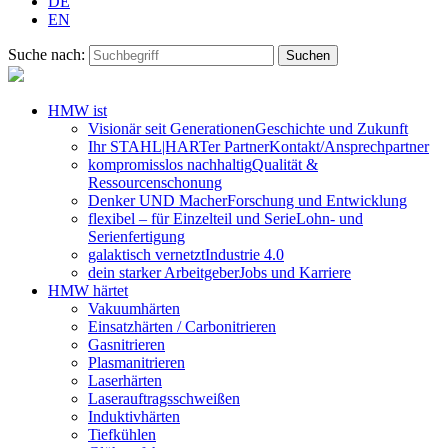
DE
EN
Suche nach:
HMW ist
Visionär seit Generationen
Geschichte und Zukunft
Ihr STAHL|HARTer Partner
Kontakt/Ansprechpartner
kompromisslos nachhaltig
Qualität &
Ressourcenschonung
Denker UND Macher
Forschung und Entwicklung
flexibel – für Einzelteil und Serie
Lohn- und
Serienfertigung
galaktisch vernetzt
Industrie 4.0
dein starker Arbeitgeber
Jobs und Karriere
HMW härtet
Vakuumhärten
Einsatzhärten / Carbonitrieren
Gasnitrieren
Plasmanitrieren
Laserhärten
Laserauftragsschweißen
Induktivhärten
Tiefkühlen