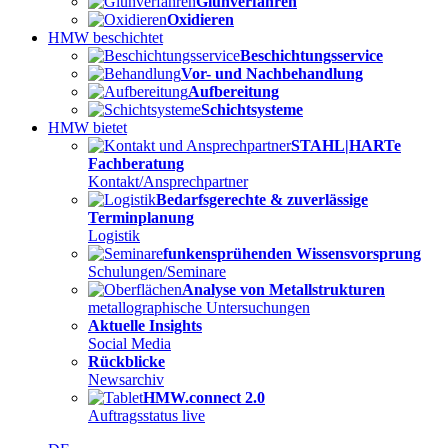
Glühverfahren
Oxidieren
HMW beschichtet
Beschichtungsservice
Vor- und Nachbehandlung
Aufbereitung
Schichtsysteme
HMW bietet
STAHL|HARTe
Fachberatung
Kontakt/Ansprechpartner
Bedarfsgerechte & zuverlässige
Terminplanung
Logistik
funkensprühenden Wissensvorsprung
Schulungen/Seminare
Analyse von Metallstrukturen
metallographische Untersuchungen
Aktuelle Insights
Social Media
Rückblicke
Newsarchiv
HMW.connect 2.0
Auftragsstatus live