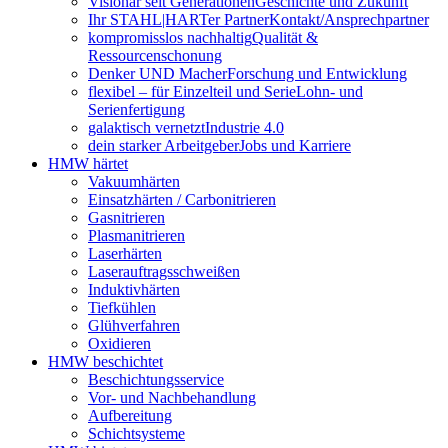
Visionär seit Generationen
Geschichte und Zukunft
Ihr STAHL|HARTer Partner
Kontakt/Ansprechpartner
kompromisslos nachhaltig
Qualität &
Ressourcenschonung
Denker UND Macher
Forschung und Entwicklung
flexibel – für Einzelteil und Serie
Lohn- und
Serienfertigung
galaktisch vernetzt
Industrie 4.0
dein starker Arbeitgeber
Jobs und Karriere
HMW härtet
Vakuumhärten
Einsatzhärten / Carbonitrieren
Gasnitrieren
Plasmanitrieren
Laserhärten
Laserauftragsschweißen
Induktivhärten
Tiefkühlen
Glühverfahren
Oxidieren
HMW beschichtet
Beschichtungsservice
Vor- und Nachbehandlung
Aufbereitung
Schichtsysteme