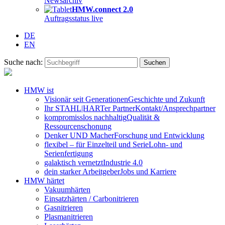
Newsarchiv
HMW.connect 2.0
Auftragsstatus live
DE
EN
Suche nach:
HMW ist
Visionär seit Generationen
Geschichte und Zukunft
Ihr STAHL|HARTer Partner
Kontakt/Ansprechpartner
kompromisslos nachhaltig
Qualität &
Ressourcenschonung
Denker UND Macher
Forschung und Entwicklung
flexibel – für Einzelteil und Serie
Lohn- und
Serienfertigung
galaktisch vernetzt
Industrie 4.0
dein starker Arbeitgeber
Jobs und Karriere
HMW härtet
Vakuumhärten
Einsatzhärten / Carbonitrieren
Gasnitrieren
Plasmanitrieren