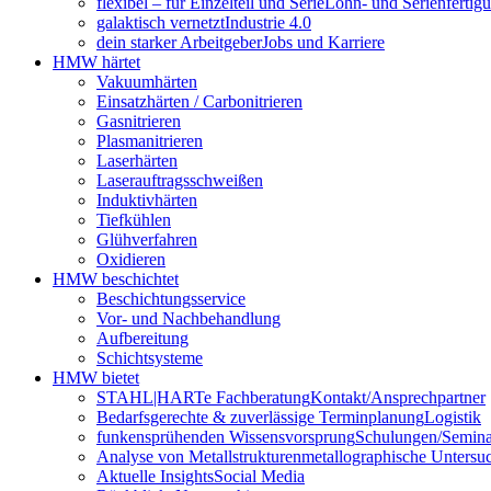
flexibel – für Einzelteil und Serie
Lohn- und Serienfertig
galaktisch vernetzt
Industrie 4.0
dein starker Arbeitgeber
Jobs und Karriere
HMW härtet
Vakuumhärten
Einsatzhärten / Carbonitrieren
Gasnitrieren
Plasmanitrieren
Laserhärten
Laserauftragsschweißen
Induktivhärten
Tiefkühlen
Glühverfahren
Oxidieren
HMW beschichtet
Beschichtungsservice
Vor- und Nachbehandlung
Aufbereitung
Schichtsysteme
HMW bietet
STAHL|HARTe Fachberatung
Kontakt/Ansprechpartner
Bedarfsgerechte & zuverlässige Terminplanung
Logistik
funkensprühenden Wissensvorsprung
Schulungen/Semina
Analyse von Metallstrukturen
metallographische Unters
Aktuelle Insights
Social Media