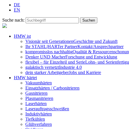
DE
EN
Suche nach:
HMW ist
Visionär seit Generationen
Geschichte und Zukunft
Ihr STAHL|HARTer Partner
Kontakt/Ansprechpartner
kompromisslos nachhaltig
Qualität & Ressourcenschonu
Denker UND Macher
Forschung und Entwicklung
flexibel – für Einzelteil und Serie
Lohn- und Serienfertig
galaktisch vernetzt
Industrie 4.0
dein starker Arbeitgeber
Jobs und Karriere
HMW härtet
Vakuumhärten
Einsatzhärten / Carbonitrieren
Gasnitrieren
Plasmanitrieren
Laserhärten
Laserauftragsschweißen
Induktivhärten
Tiefkühlen
Glühverfahren