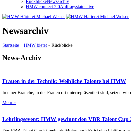
Rückblicke
Newsarchiv
HMW.connect 2.0
Auftragsstatus live
Newsarchiv
Startseite
»
HMW bietet
»
Rückblicke
News-Archiv
Frauen in der Technik: Weibliche Talente bei HMW
In einer Branche, in der Frauen oft unterrepräsentiert sind, setzen wi
Mehr »
Lehrlingsevent: HMW gewinnt den VBR Talent Cup 
Der VBR Talent Cup ist mehr als Motorsport: Es ist eine Plattform, 