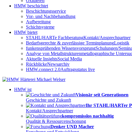
Oxidieren
HMW beschichtet
Beschichtungsservice
Vor- und Nachbehandlung
Aufbereitung
Schichtsysteme
HMW bietet
STAHL|HARTe Fachberatung
Kontakt/Ansprechpartner
Bedarfsgerechte & zuverlässige Terminplanung
Logistik
funkensprühenden Wissensvorsprung
Schulungen/Semina
Analyse von Metallstrukturen
metallographische Unters
Aktuelle Insights
Social Media
Rückblicke
Newsarchiv
HMW.connect 2.0
Auftragsstatus live
HMW ist
Visionär seit Generationen
Geschichte und Zukunft
Ihr STAHL|HARTer P
Kontakt/Ansprechpartner
kompromisslos nachhaltig
Qualität & Ressourcenschonung
Denker UND Macher
Forschung und Entwicklung