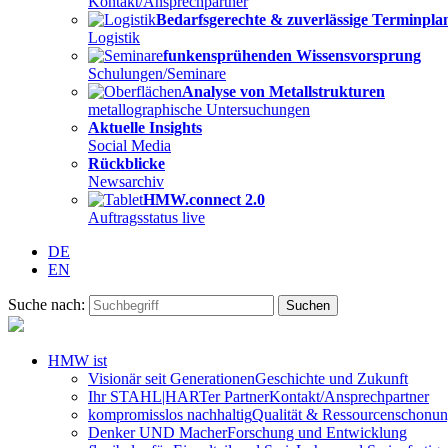
Kontakt/Ansprechpartner
Bedarfsgerechte & zuverlässige Terminpl
Logistik
funkensprühenden Wissensvorsprung
Schulungen/Seminare
Analyse von Metallstrukturen
metallographische Untersuchungen
Aktuelle Insights
Social Media
Rückblicke
Newsarchiv
HMW.connect 2.0
Auftragsstatus live
DE
EN
Suche nach:
HMW ist
Visionär seit Generationen
Geschichte und Zukunft
Ihr STAHL|HARTer Partner
Kontakt/Ansprechpartner
kompromisslos nachhaltig
Qualität & Ressourcenschonu
Denker UND Macher
Forschung und Entwicklung