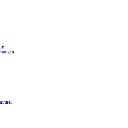
re
uchungen
artner