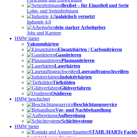
flexibel – für Einzelteil und Serie
Lohn- und Serienfertigung
galaktisch vernetzt
Industrie 4.0
dein starker Arbeitgeber
Jobs und Karriere
HMW härtet
Vakuumhärten
Einsatzhärten / Carbonitrieren
Gasnitrieren
Plasmanitrieren
Laserhärten
Laserauftragsschweißen
Induktivhärten
Tiefkühlen
Glühverfahren
Oxidieren
HMW beschichtet
Beschichtungsservice
Vor- und Nachbehandlung
Aufbereitung
Schichtsysteme
HMW bietet
STAHL|HARTe Fachb