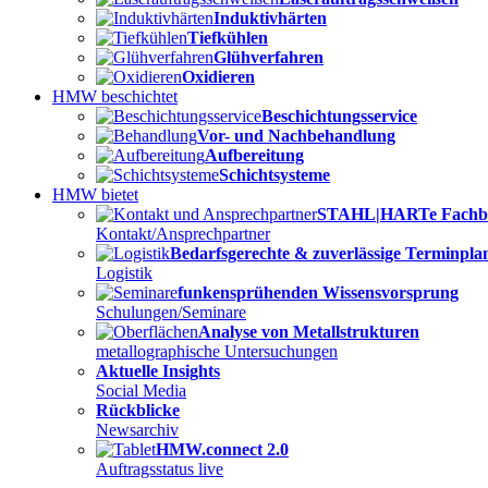
Induktivhärten
Tiefkühlen
Glühverfahren
Oxidieren
HMW beschichtet
Beschichtungsservice
Vor- und Nachbehandlung
Aufbereitung
Schichtsysteme
HMW bietet
STAHL|HARTe Fachb
Kontakt/Ansprechpartner
Bedarfsgerechte & zuverlässige Terminpl
Logistik
funkensprühenden Wissensvorsprung
Schulungen/Seminare
Analyse von Metallstrukturen
metallographische Untersuchungen
Aktuelle Insights
Social Media
Rückblicke
Newsarchiv
HMW.connect 2.0
Auftragsstatus live