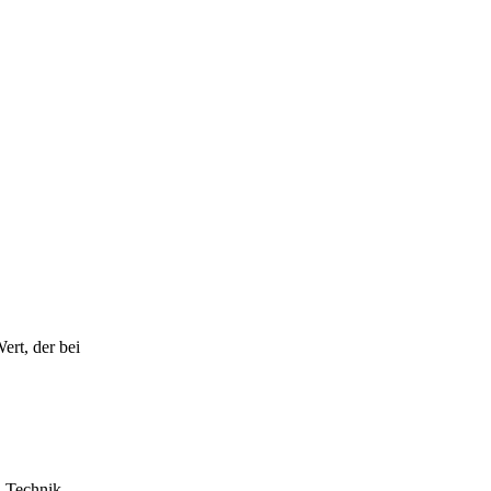
ert, der bei
d Technik