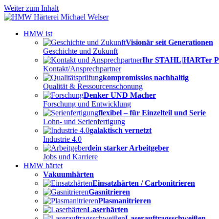
Weiter zum Inhalt
HMW ist
Visionär seit Generationen
Geschichte und Zukunft
Ihr STAHL|HARTer P
Kontakt/Ansprechpartner
kompromisslos nachhaltig
Qualität & Ressourcenschonung
Denker UND Macher
Forschung und Entwicklung
flexibel – für Einzelteil und Serie
Lohn- und Serienfertigung
galaktisch vernetzt
Industrie 4.0
dein starker Arbeitgeber
Jobs und Karriere
HMW härtet
Vakuumhärten
Einsatzhärten / Carbonitrieren
Gasnitrieren
Plasmanitrieren
Laserhärten
Laserauftragsschweißen