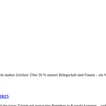
r ein starkes Zeichen: Über 20 % unserer Belegschaft sind Frauen – ein W
2025
auf der junge Talente mit regionalen Betrieben in Kontakt kommen – un